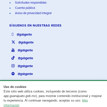
Solicitudes respondidas
Cuenta pública
Aviso de privacidad integral
SÍGUENOS EN
NUESTRAS REDES
@gobgente
@gobgente
@gobgente
@gobgente
@gobgente
@gobgente
Uso de cookies
Este sitio web utiliza cookies, incluyendo de terceros (como
¿Existe algún problema con esta página?
Repórtalo aquí.
app.guanajuato.gob.mx
), para mostrar contenido institucional y mejorar
tu experiencia. Al continuar navegando, aceptas su uso.
Más
Aviso legal
© 2025 Gobierno del Estado de Guanajuato
información