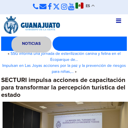
ES
NOTICIAS
«
SSG informa una jornada de esterilización canina y felina en el
Ecoparque de…
Impulsan en Las Joyas acciones por la paz y la prevención de riesgos
para niñas,…
»
SECTURI impulsa acciones de capacitación
para transformar la percepción turística del
estado