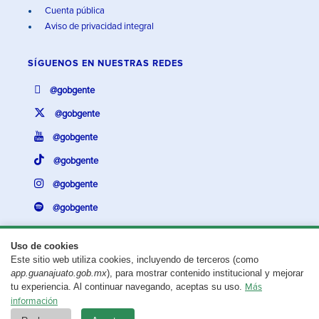
Cuenta pública
Aviso de privacidad integral
SÍGUENOS EN
NUESTRAS REDES
@gobgente
@gobgente
@gobgente
@gobgente
@gobgente
@gobgente
Uso de cookies
Este sitio web utiliza cookies, incluyendo de terceros (como
¿Existe algún problema con esta página?
Repórtalo aquí.
app.guanajuato.gob.mx
), para mostrar contenido institucional y mejorar
tu experiencia. Al continuar navegando, aceptas su uso.
Más
Aviso legal
© 2025 Gobierno del Estado de Guanajuato
información