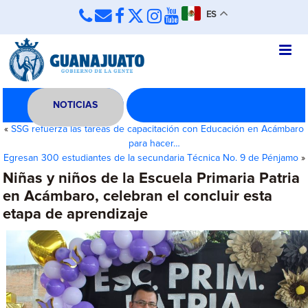
ES
NOTICIAS
«
SSG refuerza las tareas de capacitación con Educación en Acámbaro
para hacer…
Egresan 300 estudiantes de la secundaria Técnica No. 9 de Pénjamo
»
Niñas y niños de la Escuela Primaria Patria
en Acámbaro, celebran el concluir esta
etapa de aprendizaje