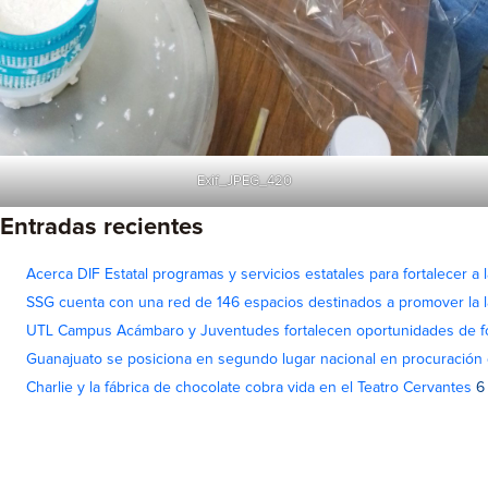
Exif_JPEG_420
Entradas recientes
Acerca DIF Estatal programas y servicios estatales para fortalecer a l
SSG cuenta con una red de 146 espacios destinados a promover la l
UTL Campus Acámbaro y Juventudes fortalecen oportunidades de fo
Guanajuato se posiciona en segundo lugar nacional en procuración 
Charlie y la fábrica de chocolate cobra vida en el Teatro Cervantes
6