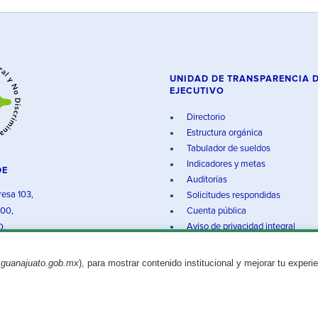
UNIDAD DE TRANSPARENCIA 
EJECUTIVO
Directorio
Estructura orgánica
Tabulador de sueldos
Indicadores y metas
DE
Auditorías
resa 103,
Solicitudes respondidas
000,
Cuenta pública
Aviso de privacidad integral
O.
.guanajuato.gob.mx
), para mostrar contenido institucional y mejorar tu experi
Aviso legal
© 2025 Gobierno del Estado de Guanajuato