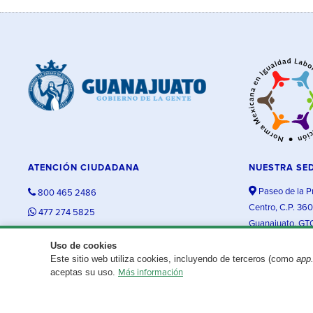
ATENCIÓN CIUDADANA
NUESTRA SE
Paseo de la P
800 465 2486
Centro, C.P. 36
477 274 5825
Guanajuato, GT
contacto@guanajuato.gob.mx
Uso de cookies
Este sitio web utiliza cookies, incluyendo de terceros (como
app
¿Existe algún problema con esta página?
Repórtalo aquí.
aceptas su uso.
Más información