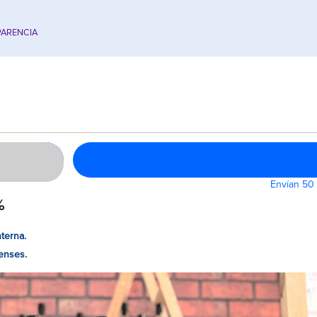
ARENCIA
Envían 50 
%
nterna.
enses.