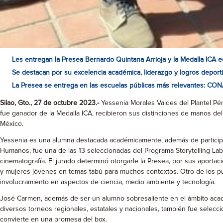
Les entregan la Presea Bernardo Quintana Arrioja y la Medalla ICA e
Se destacan por su excelencia académica, liderazgo y logros deporti
La Presea se entrega en las escuelas públicas más relevantes: CO
Silao, Gto., 27 de octubre 2023.-
Yessenia Morales Valdes del Plantel Pé
fue ganador de la Medalla ICA, recibieron sus distinciones de manos de
México.
Yessenia es una alumna destacada académicamente, además de participa
Humanos, fue una de las 13 seleccionadas del Programa Storytelling Lab 
cinematografía. El jurado determinó otorgarle la Presea, por sus aport
y mujeres jóvenes en temas tabú para muchos contextos. Otro de los punt
involucramiento en aspectos de ciencia, medio ambiente y tecnología.
José Carmen, además de ser un alumno sobresaliente en el ámbito acad
diversos torneos regionales, estatales y nacionales, también fue selecci
convierte en una promesa del box.