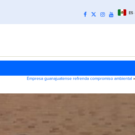
ES
Empresa guanajuatense refrenda compromiso ambiental
»