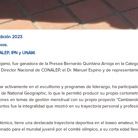
dición 2023.
vos.
NALEP, IPN y UNAM.
njamo, fue ganadora de la Presea Bernardo Quintana Arrioja en la Cate
l Director Nacional de CONALEP, el Dr. Manuel Espino y de representant
r activamente en el escultismo y programas de liderazgo, ha participa
de National Geographic, lo que le permitió producir su propio cortometra
aciones en temas de gestión menstrual con su propio proyecto “Cambiando
os fue la integralidad que mostró en su trayectoria personal y profesio
émico, tiene una destacada trayectoria deportiva en el boxeo amateur
onado para el mundial juvenil por el comité olímpico, a su corta edad ll