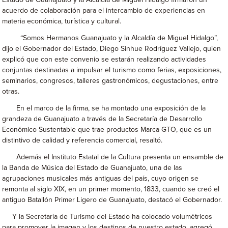
Estado de Guanajuato y la Alcaldía de Miguel Hidalgo firmaron un
acuerdo de colaboración para el intercambio de experiencias en
materia económica, turística y cultural.
“Somos Hermanos Guanajuato y la Alcaldía de Miguel Hidalgo”,
dijo el Gobernador del Estado, Diego Sinhue Rodríguez Vallejo, quien
explicó que con este convenio se estarán realizando actividades
conjuntas destinadas a impulsar el turismo como ferias, exposiciones,
seminarios, congresos, talleres gastronómicos, degustaciones, entre
otras.
En el marco de la firma, se ha montado una exposición de la
grandeza de Guanajuato a través de la Secretaría de Desarrollo
Económico Sustentable que trae productos Marca GTO, que es un
distintivo de calidad y referencia comercial, resaltó.
Además el Instituto Estatal de la Cultura presenta un ensamble de
la Banda de Música del Estado de Guanajuato, una de las
agrupaciones musicales más antiguas del país, cuyo origen se
remonta al siglo XIX, en un primer momento, 1833, cuando se creó el
antiguo Batallón Primer Ligero de Guanajuato, destacó el Gobernador.
Y la Secretaría de Turismo del Estado ha colocado volumétricos
para promover la imagen y los destinos de nuestro estado, agregó.