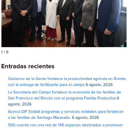
1 / 9
Entradas recientes
Gobierno de la Gente fortalece la productividad agrícola en Romita
con la entrega de fertilizante para el campo
6 agosto, 2026
La Secretaria del Campo fortalece la economía de las familias de
San Francisco del Rincón con el programa Familia Productiva
6
agosto, 2026
Acerca DIF Estatal programas y servicios estatales para fortalecer
a las familias de Santiago Maravatío.
6 agosto, 2026
SSG cuenta con una red de 146 espacios destinados a promover