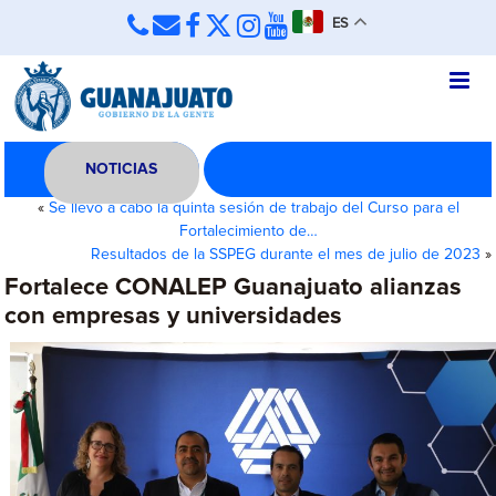
ES
NOTICIAS
«
Se llevó a cabo la quinta sesión de trabajo del Curso para el
Fortalecimiento de…
Resultados de la SSPEG durante el mes de julio de 2023
»
Fortalece CONALEP Guanajuato alianzas
con empresas y universidades