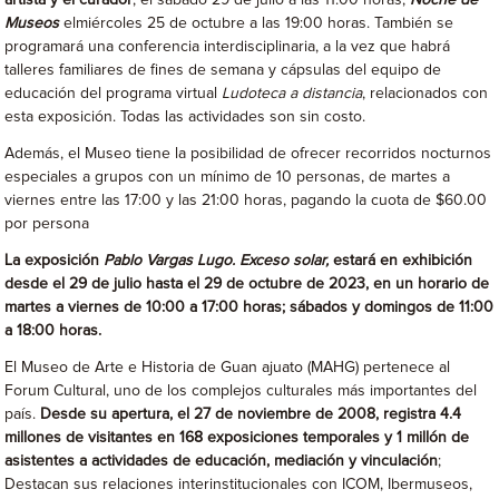
artista y el curador
, el sábado 29 de julio a las 11:00 horas;
Noche de
Museos
elmiércoles 25 de octubre a las 19:00 horas. También se
programará una conferencia interdisciplinaria, a la vez que habrá
talleres familiares de fines de semana y cápsulas del equipo de
educación del programa virtual
Ludoteca a distancia
, relacionados con
esta exposición. Todas las actividades son sin costo.
Además, el Museo tiene la posibilidad de ofrecer recorridos nocturnos
especiales a grupos con un mínimo de 10 personas, de martes a
viernes entre las 17:00 y las 21:00 horas, pagando la cuota de $60.00
por persona
La exposición
Pablo Vargas Lugo. Exceso solar,
estará en exhibición
desde el 29 de julio hasta el 29 de octubre de 2023, en un horario de
martes a viernes de 10:00 a 17:00 horas; sábados y domingos de 11:00
a 18:00 horas.
El Museo de Arte e Historia de Guan ajuato (MAHG) pertenece al
Forum Cultural, uno de los complejos culturales más importantes del
país.
Desde su apertura, el 27 de noviembre de 2008, registra 4.4
millones de visitantes en 168 exposiciones temporales y 1 millón de
asistentes a actividades de educación, mediación y vinculación
;
Destacan sus relaciones interinstitucionales con ICOM, Ibermuseos,