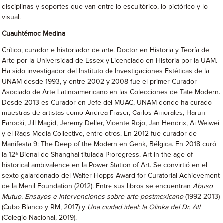
disciplinas y soportes que van entre lo escultórico, lo pictórico y lo
visual.
Cuauhtémoc Medina
Crítico, curador e historiador de arte. Doctor en Historia y Teoría de
Arte por la Universidad de Essex y Licenciado en Historia por la UAM.
Ha sido investigador del Instituto de Investigaciones Estéticas de la
UNAM desde 1993, y entre 2002 y 2008 fue el primer Curador
Asociado de Arte Latinoamericano en las Colecciones de Tate Modern.
Desde 2013 es Curador en Jefe del MUAC, UNAM donde ha curado
muestras de artistas como Andrea Fraser, Carlos Amorales, Harun
Farocki, Jill Magid, Jeremy Deller, Vicente Rojo, Jan Hendrix, Ai Weiwei
y el Raqs Media Collective, entre otros. En 2012 fue curador de
Manifesta 9: The Deep of the Modern en Genk, Bélgica. En 2018 curó
la 12ª Bienal de Shanghai titulada Proregress. Art in the age of
historical ambivalence en la Power Station of Art. Se convirtió en el
sexto galardonado del Walter Hopps Award for Curatorial Achievement
de la Menil Foundation (2012). Entre sus libros se encuentran
Abuso
Mutuo. Ensayos e Intervenciones sobre arte postmexicano
(1992-2013)
(Cubo Blanco y RM, 2017) y
Una ciudad ideal: la Olinka del Dr. Atl
(Colegio Nacional, 2019).