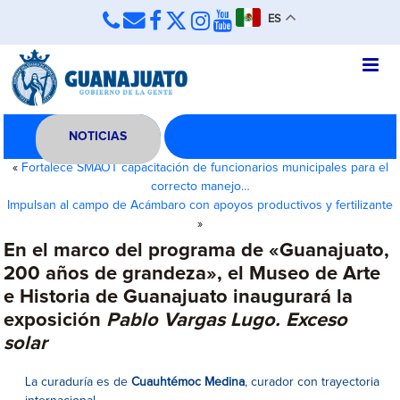
ES
NOTICIAS
«
Fortalece SMAOT capacitación de funcionarios municipales para el
correcto manejo…
Impulsan al campo de Acámbaro con apoyos productivos y fertilizante
»
En el marco del programa de «Guanajuato,
200 años de grandeza», el Museo de Arte
e Historia de Guanajuato inaugurará la
exposición
Pablo Vargas Lugo. Exceso
solar
La curaduría es de
Cuauhtémoc Medina
, curador con trayectoria