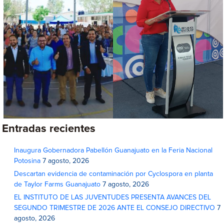
Entradas recientes
Inaugura Gobernadora Pabellón Guanajuato en la Feria Nacional
Potosina
7 agosto, 2026
Descartan evidencia de contaminación por Cyclospora en planta
de Taylor Farms Guanajuato
7 agosto, 2026
EL INSTITUTO DE LAS JUVENTUDES PRESENTA AVANCES DEL
SEGUNDO TRIMESTRE DE 2026 ANTE EL CONSEJO DIRECTIVO
7
agosto, 2026