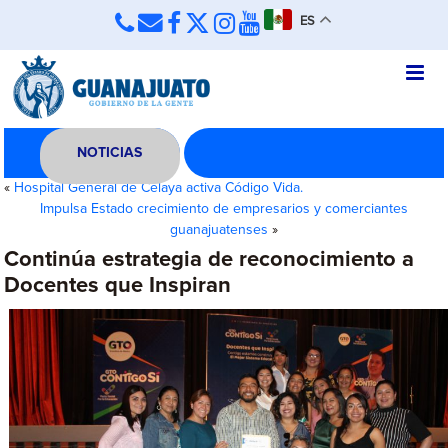
ES
NOTICIAS
«
Hospital General de Celaya activa Código Vida.
Impulsa Estado crecimiento de empresarios y comerciantes
guanajuatenses
»
Continúa estrategia de reconocimiento a
Docentes que Inspiran