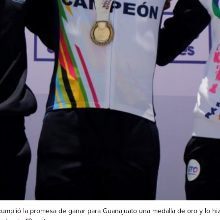
plió la promesa de ganar para Guanajuato una medalla de oro y lo hizo 