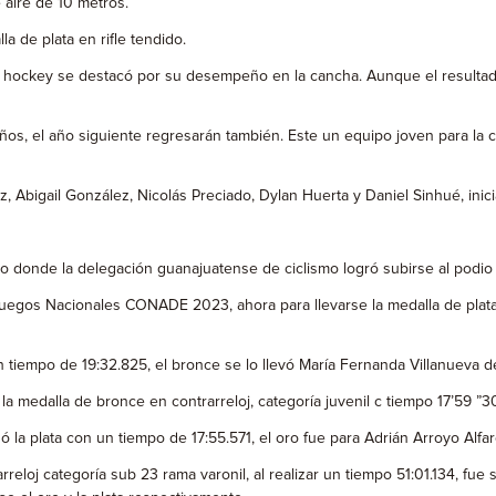
 aire de 10 metros.
la de plata en rifle tendido.
5 hockey se destacó por su desempeño en la cancha. Aunque el resultado
os, el año siguiente regresarán también. Este un equipo joven para la c
Abigail González, Nicolás Preciado, Dylan Huerta y Daniel Sinhué, inicia
o donde la delegación guanajuatense de ciclismo logró subirse al podio a
gos Nacionales CONADE 2023, ahora para llevarse la medalla de plata en
un tiempo de 19:32.825, el bronce se lo llevó María Fernanda Villanueva
la medalla de bronce en contrarreloj, categoría juvenil c tiempo 17’59 ”3
a plata con un tiempo de 17:55.571, el oro fue para Adrián Arroyo Alfa
reloj categoría sub 23 rama varonil, al realizar un tiempo 51:01.134, f