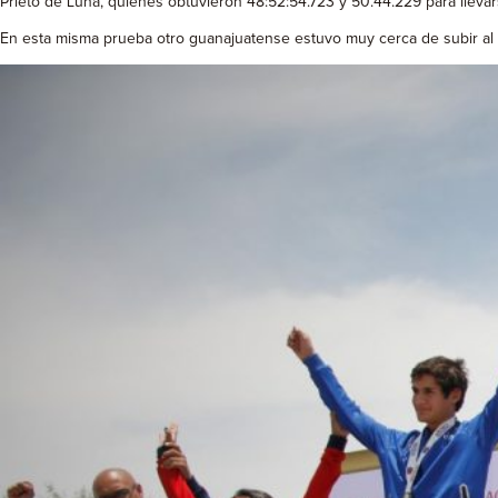
Prieto de Luna, quienes obtuvieron 48:52:54.723 y 50.44.229 para llevars
En esta misma prueba otro guanajuatense estuvo muy cerca de subir al 