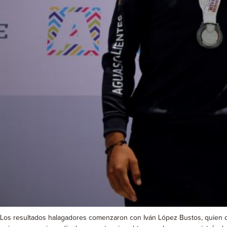
Los resultados halagadores comenzaron con Iván López Bustos, quien cum