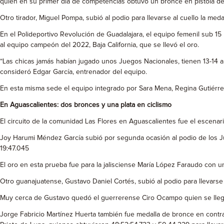
quien en su primer día de competencias obtuvo un bronce en pistola de
Otro tirador, Miguel Pompa, subió al podio para llevarse al cuello la medal
En el Polideportivo Revolución de Guadalajara, el equipo femenil sub 1
al equipo campeón del 2022, Baja California, que se llevó el oro.
“Las chicas jamás habían jugado unos Juegos Nacionales, tienen 13-14 añ
consideró Edgar García, entrenador del equipo.
En esta misma sede el equipo integrado por Sara Mena, Regina Gutiérrez, 
En Aguascalientes: dos bronces y una plata en ciclismo
El circuito de la comunidad Las Flores en Aguascalientes fue el escenari
Joy Harumi Méndez García subió por segunda ocasión al podio de los Jue
19:47.045
El oro en esta prueba fue para la jalisciense María López Faraudo con 
Otro guanajuatense, Gustavo Daniel Cortés, subió al podio para llevarse 
Muy cerca de Gustavo quedó el guerrerense Ciro Ocampo quien se llegó l
Jorge Fabricio Martínez Huerta también fue medalla de bronce en contrar