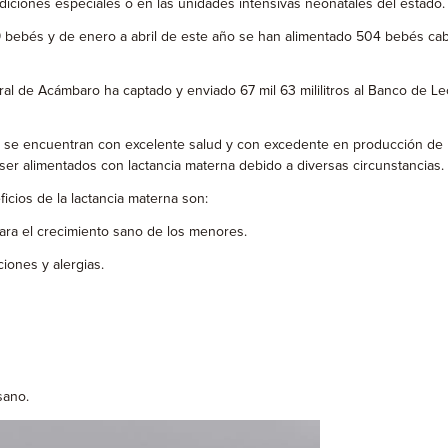
iciones especiales o en las unidades intensivas neonatales del estado.
bebés y de enero a abril de este año se han alimentado 504 bebés cabe
al de Acámbaro ha captado y enviado 67 mil 63 mililitros al Banco de Le
 se encuentran con excelente salud y con excedente en producción de l
er alimentados con lactancia materna debido a diversas circunstancias.
icios de la lactancia materna son:
ara el crecimiento sano de los menores.
ones y alergias.
sano.