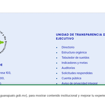
UNIDAD DE TRANSPARENCIA 
EJECUTIVO
Directorio
Estructura orgánica
Tabulador de sueldos
Indicadores y metas
DE
Auditorías
resa 103,
Solicitudes respondidas
000,
Cuenta pública
Aviso de privacidad integral
O.
.guanajuato.gob.mx
), para mostrar contenido institucional y mejorar tu experi
Aviso legal
© 2025 Gobierno del Estado de Guanajuato