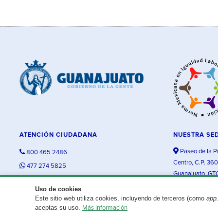
ATENCIÓN CIUDADANA
NUESTRA SE
Paseo de la P
800 465 2486
Centro, C.P. 36
477 274 5825
Guanajuato, GT
contacto@guanajuato.gob.mx
Uso de cookies
Este sitio web utiliza cookies, incluyendo de terceros (como
app
¿Existe algún problema con esta página?
Repórtalo aquí.
aceptas su uso.
Más información