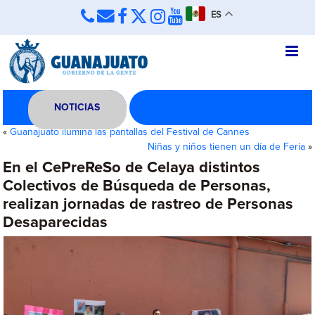
ES
NOTICIAS
«
Guanajuato ilumina las pantallas del Festival de Cannes
Niñas y niños tienen un día de Feria
»
En el CePreReSo de Celaya distintos
Colectivos de Búsqueda de Personas,
realizan jornadas de rastreo de Personas
Desaparecidas