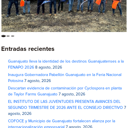
Entradas recientes
Guanajuato lleva la identidad de los destinos Guanajuatenses a la
FENAPO 2026
8 agosto, 2026
Inaugura Gobernadora Pabellón Guanajuato en la Feria Nacional
Potosina
7 agosto, 2026
Descartan evidencia de contaminación por Cyclospora en planta
de Taylor Farms Guanajuato
7 agosto, 2026
EL INSTITUTO DE LAS JUVENTUDES PRESENTA AVANCES DEL
SEGUNDO TRIMESTRE DE 2026 ANTE EL CONSEJO DIRECTIVO
7
agosto, 2026
COFOCE y Municipio de Guanajuato fortalecen alianza por la
internacionalización empresarial
7 agosto, 2026