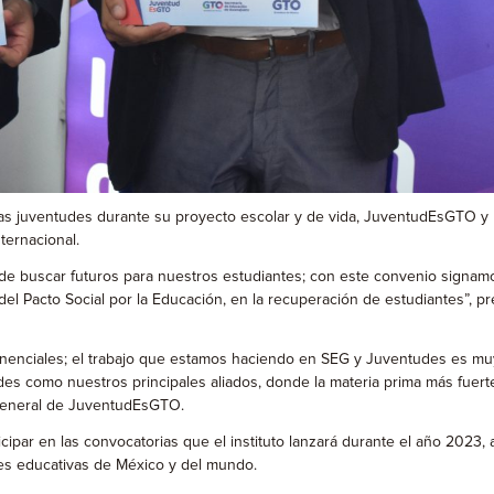
las juventudes durante su proyecto escolar y de vida, JuventudEsGTO y 
ternacional.
ud de buscar futuros para nuestros estudiantes; con este convenio sign
 del Pacto Social por la Educación, en la recuperación de estudiantes”,
onenciales; el trabajo que estamos haciendo en SEG y Juventudes es m
edes como nuestros principales aliados, donde la materia prima más fuer
r general de JuventudEsGTO.
cipar en las convocatorias que el instituto lanzará durante el año 2023,
nes educativas de México y del mundo.