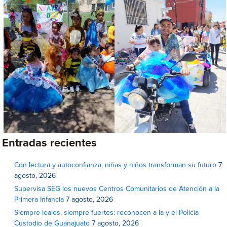
Entradas recientes
Con lectura y autoconfianza, niñas y niños transforman su futuro
7
agosto, 2026
Supervisa SEG los nuevos Centros Comunitarios de Atención a la
Primera Infancia
7 agosto, 2026
Siempre leales, siempre fuertes: reconocen a la y el Policía
Custodio de Guanajuato
7 agosto, 2026