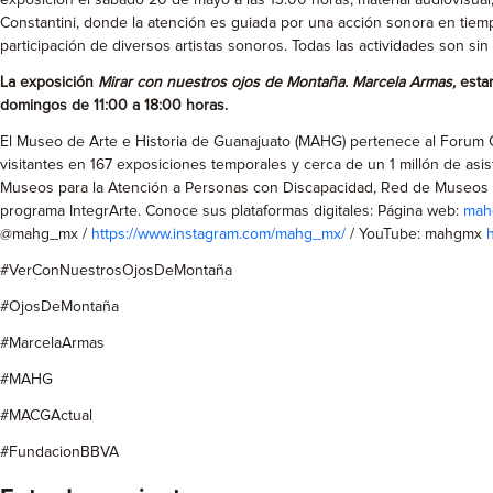
exposición el sábado 20 de mayo a las 13:00 horas; material audiovisual
Constantini, donde la atención es guiada por una acción sonora en tiempo r
participación de diversos artistas sonoros. Todas las actividades son sin
La exposición
Mirar con nuestros ojos de Montaña. Marcela Armas,
esta
domingos de 11:00 a 18:00 horas.
El Museo de Arte e Historia de Guanajuato (MAHG) pertenece al Forum Cu
visitantes en 167 exposiciones temporales y cerca de un 1 millón de asi
Museos para la Atención a Personas con Discapacidad, Red de Museos de
programa IntegrArte. Conoce sus plataformas digitales: Página web:
mah
@mahg_mx /
https://www.instagram.com/mahg_mx/
/ YouTube: mahgmx
#VerConNuestrosOjosDeMontaña
#OjosDeMontaña
#MarcelaArmas
#MAHG
#MACGActual
#FundacionBBVA