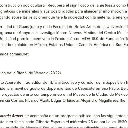
construcción sociocultural. Recupera el significado de la
aisthesis
como la
néticas de minerales y sus posibilidades para almacenar información a 
do sobre las relaciones que teje la sociedad con la materia, la energía, 
rsidad de Guanajuato y en la Facultad de Bellas Artes de la Universidad
rama de Apoyo a la Investigación en Nuevos Medios del Centro Multim
 Recibió el premio Incentivo a la Producción de VIDA 16.0 de Fundación
ha sido exhibido en México, Estados Unidos, Canadá, América del Sur, Euro
marcelaarmas.net
ico de la Bienal de Venecia (2022).
nto Aparente. Fue editor del libro artecorreo y curador de la exposici
esidencia móvil de gestores dependientes de Capacete en Sao Paulo, Belo
de proyectos de arte contemporáneo en el Museo de la Ciudad de México 
García Correa, Ricardo Alzati, Edgar Orlaineta, Alejandro Magallanes, Iker
Marcela Armas
, se acompaña de un programa público, con las siguientes 
ta interdisciplinario Gilberto Esparza el miércoles 26 de abril a las 18:3