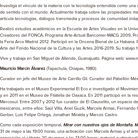
Investiga el vínculo de la materia con la tecnología entendida como una 
de sentido con el mundo. Actualmente trabaja sobre las propiedades mag
articula tecnologías, diálogos transmedia y procesos de comunidad indagan
Realizó estudios académicos en la Escuela de Artes Visuales en la Unive
Creadores del FONCA, Programa Arte-Actual Bancomer-MACG 2009, Prog
la Feria Arco Madrid 2012. Participó en la Oncena Bienal de La Habana.
Arte del Fondo Nacional de la Cultura y las Artes 2016-2019. Su trabajo 
Vive y trabaja en San Miguel de Allende, Guanajuato. Página web: www.
Mauricio Marcin Álvarez
(Tapachula, Chiapas, 1980)
Curador en jefe del Museo de Arte Carrillo Gil. Curador del Pabellón Méx
Ha trabajado en el Museo Experimental El Eco e investigado el Movimie
y en 2011 en el Museo de Filatelia de Oaxaca. En 2011 participó en la r
Mercosul. Entre 2007 y 2012 fue curador de El Clauselito, un espacio 
mexicanos, entre ellos: Saúl Villa, Ariel Guzik, Marcela Armas, Fernando 
Gerber, Luis Felipe Ortega, Jonathan Miralda y Marcos Castro.
Como cada exposición temporal,
Mirar con nuestros ojos de Montaña. 
31 de mayo a las 19:00 horas; una activación con Marcela Armas y el artis