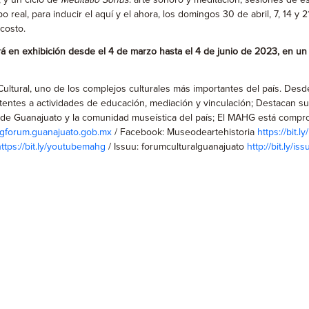
; y un ciclo de
Meditatio Sonus
: arte sonoro y meditación, sesiones de es
eal, para inducir el aquí y el ahora, los domingos 30 de abril, 7, 14 y 21
 costo.
rá en exhibición desde el 4 de marzo hasta el 4 de junio de 2023, en un
ltural, uno de los complejos culturales más importantes del país. Desde
stentes a actividades de educación, mediación y vinculación; Destacan s
 Guanajuato y la comunidad museística del país; El MAHG está compromet
gforum.guanajuato.gob.mx
/ Facebook: Museodeartehistoria
https://bit.
https://bit.ly/youtubemahg
/ Issuu: forumculturalguanajuato
http://bit.ly/i