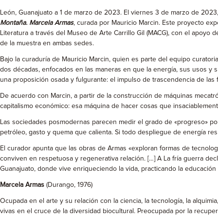
León, Guanajuato a 1 de marzo de 2023. El viernes 3 de marzo de 2023,
Montaña. Marcela Armas
, curada por Mauricio Marcin. Este proyecto expo
Literatura a través del Museo de Arte Carrillo Gil (MACG), con el apoyo
de la muestra en ambas sedes.
Bajo la curaduría de Mauricio Marcin, quien es parte del equipo curatori
dos décadas, enfocados en las maneras en que la energía, sus usos y s
una proposición osada y fulgurante: el impulso de trascendencia de las f
De acuerdo con Marcin, a partir de la construcción de máquinas mecatrón
capitalismo económico: esa máquina de hacer cosas que insaciablement
Las sociedades posmodernas parecen medir el grado de «progreso» por la 
petróleo, gasto y quema que calienta. Si todo despliegue de energía re
El curador apunta que las obras de Armas «exploran formas de tecnologí
conviven en respetuosa y regenerativa relación. […] A La fría guerra dec
Guanajuato, donde vive enriqueciendo la vida, practicando la educación
Marcela Armas
(Durango, 1976)
Ocupada en el arte y su relación con la ciencia, la tecnología, la alquimi
vivas en el cruce de la diversidad biocultural. Preocupada por la recupe