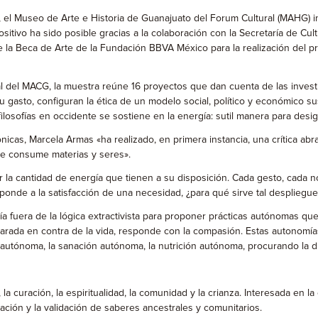
 el Museo de Arte e Historia de Guanajuato del Forum Cultural (MAHG) 
sitivo ha sido posible gracias a la colaboración con la Secretaría de Cul
 de la Beca de Arte de la Fundación BBVA México para la realización del 
al del MACG, la muestra reúne 16 proyectos que dan cuenta de las investi
u gasto, configuran la ética de un modelo social, político y económico
ilosofías en occidente se sostiene en la energía: sutil manera para desig
icas, Marcela Armas «ha realizado, en primera instancia, una crítica ab
e consume materias y seres».
cantidad de energía que tienen a su disposición. Cada gesto, cada notic
sponde a la satisfacción de una necesidad, ¿para qué sirve tal desplieg
a fuera de la lógica extractivista para proponer prácticas autónomas qu
larada en contra de la vida, responde con la compasión. Estas autonomías
 autónoma, la sanación autónoma, la nutrición autónoma, procurando la d
a, la curación, la espiritualidad, la comunidad y la crianza. Interesada en
ración y la validación de saberes ancestrales y comunitarios.