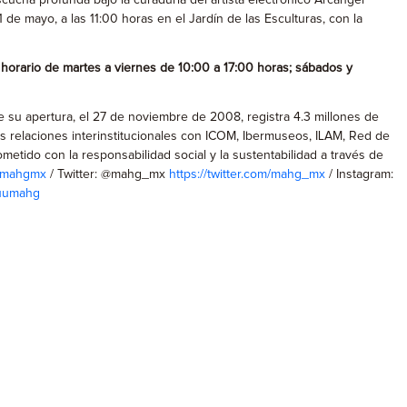
cucha profunda bajo la curaduría del artista electrónico Arcángel
 de mayo, a las 11:00 horas en el Jardín de las Esculturas, con la
 horario de martes a viernes de 10:00 a 17:00 horas; sábados y
 su apertura, el 27 de noviembre de 2008, registra 4.3 millones de
us relaciones interinstitucionales con ICOM, Ibermuseos, ILAM, Red de
ido con la responsabilidad social y la sustentabilidad a través de
ly/mahgmx
/ Twitter: @mahg_mx
https://twitter.com/mahg_mx
/ Instagram:
ssuumahg