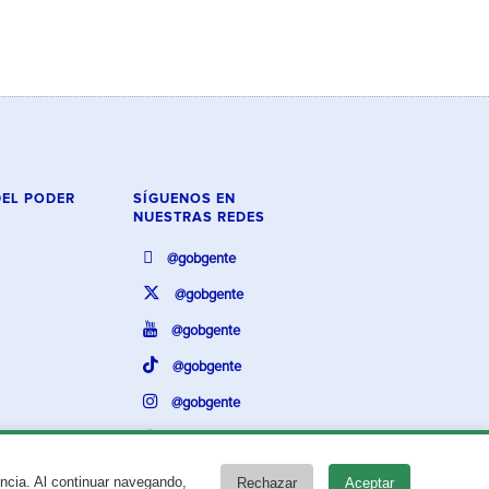
DEL PODER
SÍGUENOS EN
NUESTRAS REDES
@gobgente
@gobgente
@gobgente
@gobgente
@gobgente
@gobgente
encia. Al continuar navegando,
Rechazar
Aceptar