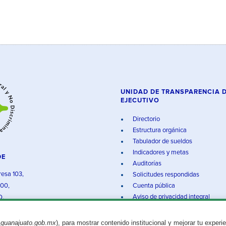
UNIDAD DE TRANSPARENCIA 
EJECUTIVO
Directorio
Estructura orgánica
Tabulador de sueldos
Indicadores y metas
DE
Auditorías
resa 103,
Solicitudes respondidas
000,
Cuenta pública
Aviso de privacidad integral
O.
.guanajuato.gob.mx
), para mostrar contenido institucional y mejorar tu experi
Aviso legal
© 2025 Gobierno del Estado de Guanajuato