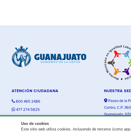
ATENCIÓN CIUDADANA
NUESTRA SE
Paseo de la P
800 465 2486
Centro, C.P. 36
477 274 5825
Guanajuato, GT
contacto@guanajuato.gob.mx
Uso de cookies
Este sitio web utiliza cookies, incluyendo de terceros (como
app
¿Existe algún problema con esta página?
Repórtalo aquí.