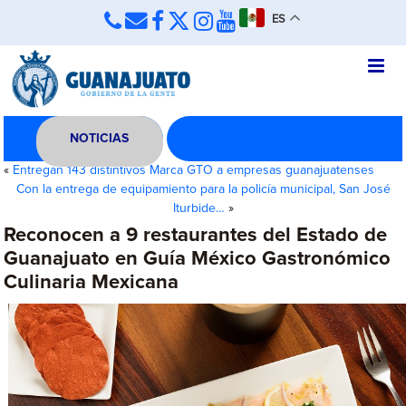
ES
NOTICIAS
«
Entregan 143 distintivos Marca GTO a empresas guanajuatenses
Con la entrega de equipamiento para la policía municipal, San José
Iturbide…
»
Reconocen a 9 restaurantes del Estado de
Guanajuato en Guía México Gastronómico
Culinaria Mexicana