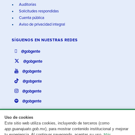
Auditorías
Solicitudes respondidas
Cuenta pública
Aviso de privacidad integral
SÍGUENOS EN
NUESTRAS REDES
@gobgente
@gobgente
@gobgente
@gobgente
@gobgente
@gobgente
Uso de cookies
Este sitio web utiliza cookies, incluyendo de terceros (como
¿Existe algún problema con esta página?
Repórtalo aquí.
app.guanajuato.gob.mx
), para mostrar contenido institucional y mejorar
tu experiencia. Al continuar navegando, aceptas su uso.
Más