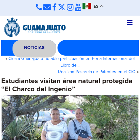
ES
NOTICIAS
«
Cierra Guanajuato notable participación en Feria Internacional del
Libro de…
Realizan Pasarela de Patentes en el CIO
»
Estudiantes visitan área natural protegida
“El Charco del Ingenio”