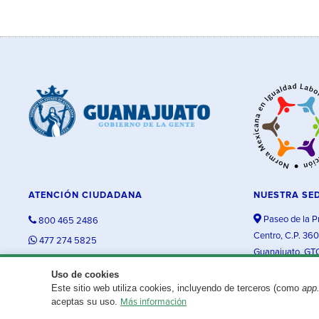
ATENCIÓN CIUDADANA
NUESTRA SE
Paseo de la P
800 465 2486
Centro, C.P. 36
477 274 5825
Guanajuato, GT
contacto@guanajuato.gob.mx
Uso de cookies
Este sitio web utiliza cookies, incluyendo de terceros (como
app
¿Existe algún problema con esta página?
Repórtalo aquí.
aceptas su uso.
Más información