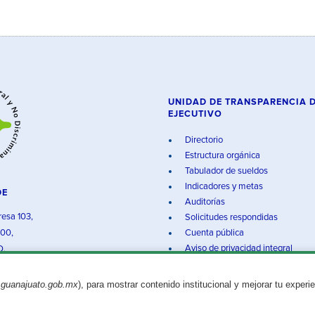
UNIDAD DE TRANSPARENCIA 
EJECUTIVO
Directorio
Estructura orgánica
Tabulador de sueldos
Indicadores y metas
DE
Auditorías
resa 103,
Solicitudes respondidas
000,
Cuenta pública
Aviso de privacidad integral
O.
.guanajuato.gob.mx
), para mostrar contenido institucional y mejorar tu experi
Aviso legal
© 2025 Gobierno del Estado de Guanajuato