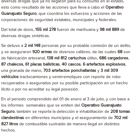
diversas drogas que ya no llegaron para su consumo en el estado,
esto como resultado de las acciones que lleva a cabo el
Operativo
Guanajuato Seguro
, que coordina los esfuerzos y acciones de las
corporaciones de seguridad estatales, municipales y federales.
Del total de dosis,
155 mil 278
fueron de marihuana y
98 mil 889
de
diversas drogas sintéticas.
Se detuvo a
2 mil 148
personas por su probable comisión de un delito,
y se aseguraron
920 armas
de diversos calibres, de las cuales
68
son
de fabricación artesanal,
138 mil 812 cartuchos
útiles,
686 cargadores
,
87 chalecos,
61 placas balísticas
,
40 cascos
,
6 artefactos explosivos
,
una granada de mano,
703 artefactos ponchallantas
y
3 mil 309
vehículos
tractocamiones y semirremolques con reporte de robo
recuperados o asegurados por su posible participación en un hecho
ilícito o por no acreditar su legal posesión.
En el periodo comprendido del 01 de enero al 3 de julio, y con base a
los informes semanales que se emiten del
Operativo Guanajuato
Seguro
, también se reporta la detección e inhabilitación de
208 tomas
clandestinas
en diferentes municipios y el aseguramiento de
702 mil
827 litros
de combustible sustraído de manera ilegal en distintos
hechos.