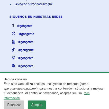
Aviso de privacidad integral
SÍGUENOS EN
NUESTRAS REDES
@gobgente
@gobgente
@gobgente
@gobgente
@gobgente
@gobgente
Uso de cookies
Este sitio web utiliza cookies, incluyendo de terceros (como
¿Existe algún problema con esta página?
Repórtalo aquí.
app.guanajuato.gob.mx
), para mostrar contenido institucional y mejorar
tu experiencia. Al continuar navegando, aceptas su uso.
Más
Aviso legal
© 2025 Gobierno del Estado de Guanajuato
información
Rechazar
Aceptar