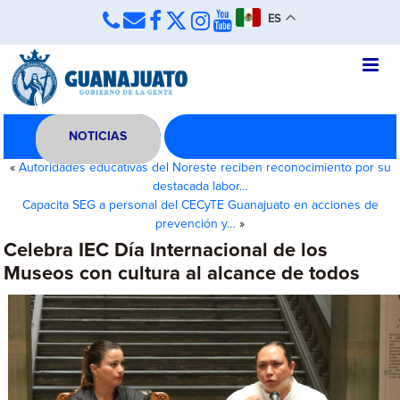
ES
NOTICIAS
«
Autoridades educativas del Noreste reciben reconocimiento por su
destacada labor…
Capacita SEG a personal del CECyTE Guanajuato en acciones de
prevención y…
»
Celebra IEC Día Internacional de los
Museos con cultura al alcance de todos