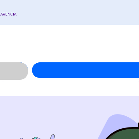
ARENCIA
s…