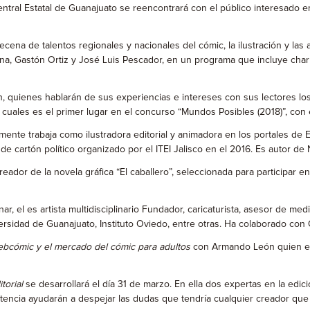
Central Estatal de Guanajuato se reencontrará con el público interesado 
decena de talentos regionales y nacionales del cómic, la ilustración y las
, Gastón Ortiz y José Luis Pescador, en un programa que incluye charlas
n, quienes hablarán de sus experiencias e intereses con sus lectores lo
 cuales es el primer lugar en el concurso “Mundos Posibles (2018)”, con
nte trabaja como ilustradora editorial y animadora en los portales de Ed
 de cartón político organizado por el ITEI Jalisco en el 2016. Es autor de
ador de la novela gráfica “El caballero”, seleccionada para participar en
, el es artista multidisciplinario Fundador, caricaturista, asesor de me
versidad de Guanajuato, Instituto Oviedo, entre otras. Ha colaborado c
webcómic y el mercado del cómic para adultos
con Armando León quien es
torial
se desarrollará el día 31 de marzo. En ella dos expertas en la edici
tencia ayudarán a despejar las dudas que tendría cualquier creador que s