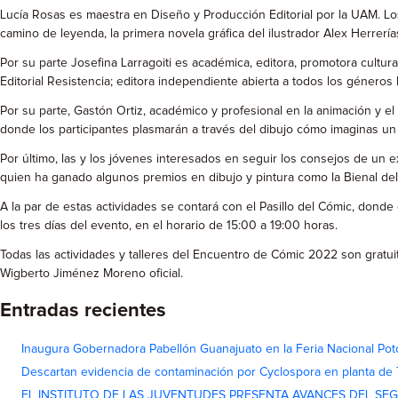
Lucía Rosas es maestra en Diseño y Producción Editorial por la UAM. Lo
camino de leyenda, la primera novela gráfica del ilustrador Alex Herrería
Por su parte Josefina Larragoiti es académica, editora, promotora cultur
Editorial Resistencia; editora independiente abierta a todos los géneros 
Por su parte, Gastón Ortiz, académico y profesional en la animación y el
donde los participantes plasmarán a través del dibujo cómo imaginas un fu
Por último, las y los jóvenes interesados en seguir los consejos de un e
quien ha ganado algunos premios en dibujo y pintura como la Bienal del
A la par de estas actividades se contará con el Pasillo del Cómic, donde
los tres días del evento, en el horario de 15:00 a 19:00 horas.
Todas las actividades y talleres del Encuentro de Cómic 2022 son grat
Wigberto Jiménez Moreno oficial.
Entradas recientes
Inaugura Gobernadora Pabellón Guanajuato en la Feria Nacional Pot
Descartan evidencia de contaminación por Cyclospora en planta de
EL INSTITUTO DE LAS JUVENTUDES PRESENTA AVANCES DEL SE