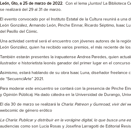
León, Gto, a 25 de marzo de 2022
. Con el lema ¡Juntos! La Biblioteca 
se realizará del 29 al 31 de marzo.
El evento convocado por el Instituto Estatal de la Cultura reunirá a una 
León González, Armando León, Pinche Einnar, Ricardo Séptimo, Isaac Luna
del Pasillo del Cómic.
Una actividad central será el encuentro con jóvenes autores de la regió
León González, quien ha recibido varios premios, el más reciente de los
También estarán presentes la irapuatense Andrea Paredes, quien actualme
ilustrador e historietista leonés ganador del primer lugar en el concurso
Asimismo, estará hablando de su obra Isaac Luna, diseñador freelance cre
de “SecuenciArte” 2021.
Para moderar este encuentro se contará con la presencia de Pinche Einnar
y Opinión Pública). Ha dado cátedra en la Universidad de Durango, Uni
El día 30 de marzo se realizará la
Charla: Patreon y Gumroad, vivir del 
webcomic de género erótico
La Charla: Publicar y distribuir en la vorágine digital, lo que busca una edi
audiencias como son Lucía Rosas y Josefina Larragoiti de Editorial Resis