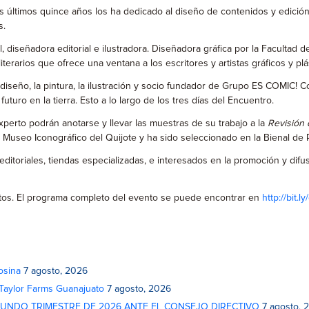
s últimos quince años los ha dedicado al diseño de contenidos y edició
s.
al, diseñadora editorial e ilustradora. Diseñadora gráfica por la Faculta
literarios que ofrece una ventana a los escritores y artistas gráficos y 
 diseño, la pintura, la ilustración y socio fundador de Grupo ES COMIC! C
turo en la tierra. Esto a lo largo de los tres días del Encuentro.
xperto podrán anotarse y llevar las muestras de su trabajo a la
Revisión 
 Museo Iconográfico del Quijote y ha sido seleccionado en la Bienal de 
 editoriales, tiendas especializadas, e interesados en la promoción y dif
uitos. El programa completo del evento se puede encontrar en
http://bit.
osina
7 agosto, 2026
 Taylor Farms Guanajuato
7 agosto, 2026
GUNDO TRIMESTRE DE 2026 ANTE EL CONSEJO DIRECTIVO
7 agosto, 