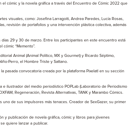
en el cómic y la novela gráfica a través del Encuentro de Cómic 2022 que
 artes visuales, como: Josefina Larragoiti, Andrea Paredes, Lucía Rosas,
, revisión de portafolios y una intervención plástica colectiva, además
s días 29 y 30 de marzo. Entre los participantes en este encuentro está
 el cómic “Memento”.
itorial Animal (Animal Político, MX y Gourmet) y Ricardo Séptimo,
 Niño-Perro, el Hombre Triste y Sattano.
 la pasada convocatoria creada por la plataforma Pixelatl en su sección
dia e ilustrador del medio periodístico POPLab (Laboratorio de Periodismo
on OXFAM, Regeneración, Revista Alternativas, TANK y Marambo Cómics.
 uno de sus impulsores más tenaces. Creador de SexGazer, su primer
ón y publicación de novela gráfica, cómic y libros para jóvenes
e quiere lanzar a publicar.