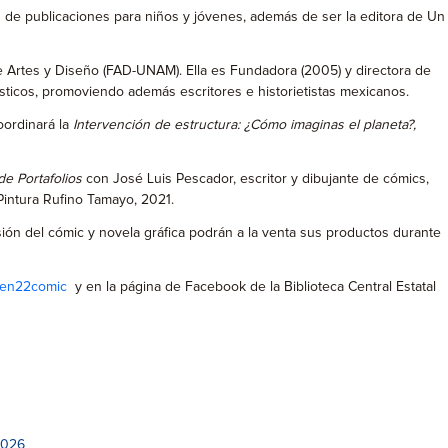
n de publicaciones para niños y jóvenes, además de ser la editora de Un
d de Artes y Diseño (FAD-UNAM). Ella es Fundadora (2005) y directora de
plásticos, promoviendo además escritores e historietistas mexicanos.
oordinará la
Intervención de estructura: ¿Cómo imaginas el planeta?,
de Portafolios
con José Luis Pescador, escritor y dibujante de cómics,
Pintura Rufino Tamayo, 2021.
usión del cómic y novela gráfica podrán a la venta sus productos durante
ly/en22comic
y en la página de Facebook de la Biblioteca Central Estatal
2026