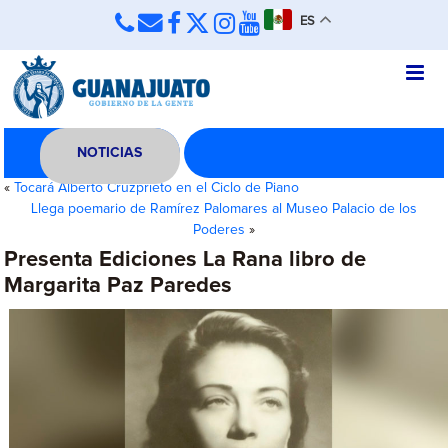
ES
NOTICIAS
«
Tocará Alberto Cruzprieto en el Ciclo de Piano
Llega poemario de Ramírez Palomares al Museo Palacio de los
Poderes
»
Presenta Ediciones La Rana libro de
Margarita Paz Paredes