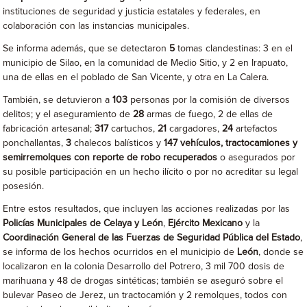
instituciones de seguridad y justicia estatales y federales, en
colaboración con las instancias municipales.
Se informa además, que se detectaron
5
tomas clandestinas: 3 en el
municipio de Silao, en la comunidad de Medio Sitio, y 2 en Irapuato,
una de ellas en el poblado de San Vicente, y otra en La Calera.
También, se detuvieron a
103
personas por la comisión de diversos
delitos; y el aseguramiento de
28
armas de fuego, 2 de ellas de
fabricación artesanal;
317
cartuchos,
21
cargadores,
24
artefactos
ponchallantas,
3
chalecos balísticos y
147 vehículos, tractocamiones y
semirremolques con reporte de robo recuperados
o asegurados por
su posible participación en un hecho ilícito o por no acreditar su legal
posesión.
Entre estos resultados, que incluyen las acciones realizadas por las
Policías Municipales de Celaya y León
,
Ejército Mexicano
y la
Coordinación General de las Fuerzas de Seguridad Pública del Estado
,
se informa de los hechos ocurridos en el municipio de
León
, donde se
localizaron en la colonia Desarrollo del Potrero, 3 mil 700 dosis de
marihuana y 48 de drogas sintéticas; también se aseguró sobre el
bulevar Paseo de Jerez, un tractocamión y 2 remolques, todos con