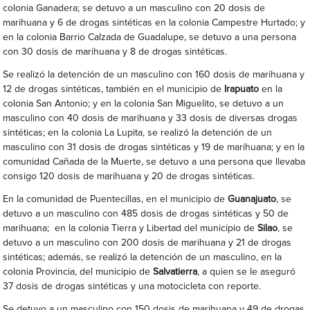
colonia Ganadera; se detuvo a un masculino con 20 dosis de
marihuana y 6 de drogas sintéticas en la colonia Campestre Hurtado; y
en la colonia Barrio Calzada de Guadalupe, se detuvo a una persona
con 30 dosis de marihuana y 8 de drogas sintéticas.
Se realizó la detención de un masculino con 160 dosis de marihuana y
12 de drogas sintéticas, también en el municipio de
Irapuato
en la
colonia San Antonio; y en la colonia San Miguelito, se detuvo a un
masculino con 40 dosis de marihuana y 33 dosis de diversas drogas
sintéticas; en la colonia La Lupita, se realizó la detención de un
masculino con 31 dosis de drogas sintéticas y 19 de marihuana; y en la
comunidad Cañada de la Muerte, se detuvo a una persona que llevaba
consigo 120 dosis de marihuana y 20 de drogas sintéticas.
En la comunidad de Puentecillas, en el municipio de
Guanajuato
, se
detuvo a un masculino con 485 dosis de drogas sintéticas y 50 de
marihuana; en la colonia Tierra y Libertad del municipio de
Silao
, se
detuvo a un masculino con 200 dosis de marihuana y 21 de drogas
sintéticas; además, se realizó la detención de un masculino, en la
colonia Provincia, del municipio de
Salvatierra
, a quien se le aseguró
37 dosis de drogas sintéticas y una motocicleta con reporte.
Se detuvo a un masculino con 150 dosis de marihuana y 49 de drogas