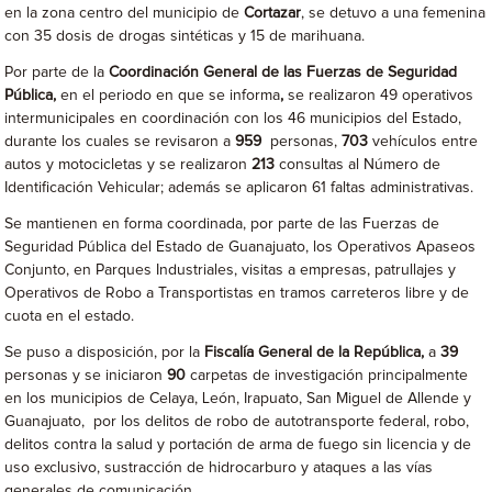
en la zona centro del municipio de
Cortazar
, se detuvo a una femenina
con 35 dosis de drogas sintéticas y 15 de marihuana.
Por parte de la
Coordinación General de las Fuerzas de Seguridad
Pública,
en el periodo en que se informa
,
se realizaron 49 operativos
intermunicipales en coordinación con los 46 municipios del Estado,
durante los cuales se revisaron a
959
personas,
703
vehículos entre
autos y motocicletas y se realizaron
213
consultas al Número de
Identificación Vehicular; además se aplicaron 61 faltas administrativas.
Se mantienen en forma coordinada, por parte de las Fuerzas de
Seguridad Pública del Estado de Guanajuato, los Operativos Apaseos
Conjunto, en Parques Industriales, visitas a empresas, patrullajes y
Operativos de Robo a Transportistas en tramos carreteros libre y de
cuota en el estado.
Se puso a disposición, por la
Fiscalía General de la República,
a
39
personas y se iniciaron
90
carpetas de investigación principalmente
en los municipios de Celaya, León, Irapuato, San Miguel de Allende y
Guanajuato, por los delitos de robo de autotransporte federal, robo,
delitos contra la salud y portación de arma de fuego sin licencia y de
uso exclusivo, sustracción de hidrocarburo y ataques a las vías
generales de comunicación.