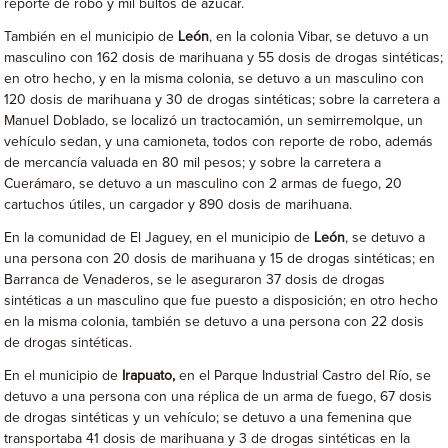
reporte de robo y mil bultos de azúcar.
También en el municipio de
León
, en la colonia Vibar, se detuvo a un
masculino con 162 dosis de marihuana y 55 dosis de drogas sintéticas;
en otro hecho, y en la misma colonia, se detuvo a un masculino con
120 dosis de marihuana y 30 de drogas sintéticas; sobre la carretera a
Manuel Doblado, se localizó un tractocamión, un semirremolque, un
vehículo sedan, y una camioneta, todos con reporte de robo, además
de mercancía valuada en 80 mil pesos; y sobre la carretera a
Cuerámaro, se detuvo a un masculino con 2 armas de fuego, 20
cartuchos útiles, un cargador y 890 dosis de marihuana.
En la comunidad de El Jaguey, en el municipio de
León
, se detuvo a
una persona con 20 dosis de marihuana y 15 de drogas sintéticas; en
Barranca de Venaderos, se le aseguraron 37 dosis de drogas
sintéticas a un masculino que fue puesto a disposición; en otro hecho
en la misma colonia, también se detuvo a una persona con 22 dosis
de drogas sintéticas.
En el municipio de
Irapuato,
en el Parque Industrial Castro del Río, se
detuvo a una persona con una réplica de un arma de fuego, 67 dosis
de drogas sintéticas y un vehículo; se detuvo a una femenina que
transportaba 41 dosis de marihuana y 3 de drogas sintéticas en la