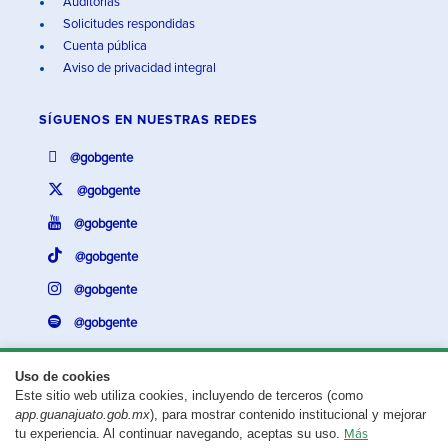
Auditorías
Solicitudes respondidas
Cuenta pública
Aviso de privacidad integral
SÍGUENOS EN
NUESTRAS REDES
@gobgente
@gobgente
@gobgente
@gobgente
@gobgente
@gobgente
Uso de cookies
Este sitio web utiliza cookies, incluyendo de terceros (como
¿Existe algún problema con esta página?
Repórtalo aquí.
app.guanajuato.gob.mx
), para mostrar contenido institucional y mejorar
tu experiencia. Al continuar navegando, aceptas su uso.
Más