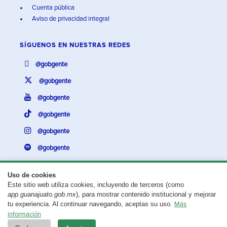
Cuenta pública
Aviso de privacidad integral
SÍGUENOS EN
NUESTRAS REDES
@gobgente
@gobgente
@gobgente
@gobgente
@gobgente
@gobgente
Uso de cookies
Este sitio web utiliza cookies, incluyendo de terceros (como
¿Existe algún problema con esta página?
Repórtalo aquí.
app.guanajuato.gob.mx
), para mostrar contenido institucional y mejorar
tu experiencia. Al continuar navegando, aceptas su uso.
Más
Aviso legal
© 2025 Gobierno del Estado de Guanajuato
información