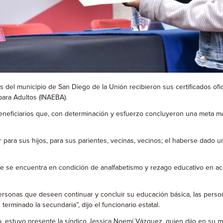
 del municipio de San Diego de la Unión recibieron sus certificados ofic
para Adultos (INAEBA).
 beneficiarios que, con determinación y esfuerzo concluyeron una meta má
para sus hijos, para sus parientes, vecinas, vecinos; el haberse dado 
e se encuentra en condición de analfabetismo y rezago educativo en acerc
ersonas que deseen continuar y concluir su educación básica, las person
erminado la secundaria”, dijo el funcionario estatal.
, estuvo presente la síndico Jessica Noemí Vázquez, quien dijo en su men