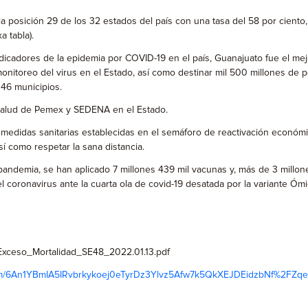
 posición 29 de los 32 estados del país con una tasa del 58 por ciento,
a tabla).
indicadores de la epidemia por COVID-19 en el país, Guanajuato fue el me
monitoreo del virus en el Estado, así como destinar mil 500 millones de 
 46 municipios.
e salud de Pemex y SEDENA en el Estado.
 medidas sanitarias establecidas en el semáforo de reactivación económica
así como respetar la sana distancia.
a pandemia, se han aplicado 7 millones 439 mil vacunas y, más de 3 mil
coronavirus ante la cuarta ola de covid-19 desatada por la variante Ómi
_Exceso_Mortalidad_SE48_2022.01.13.pdf
ti.com/6An1YBmIA5IRvbrkykoej0eTyrDz3Ylvz5Afw7k5QkXEJDEidzbNf%2FZ