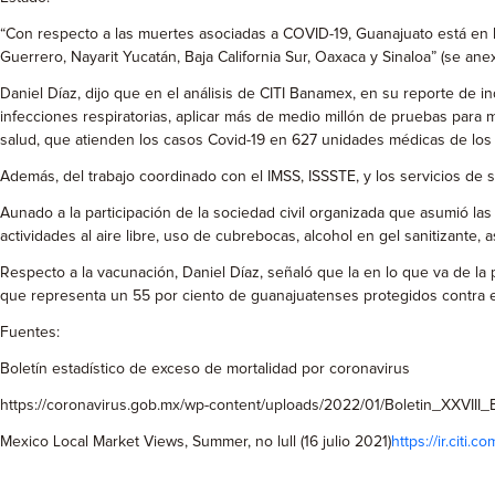
“Con respecto a las muertes asociadas a COVID-19, Guanajuato está en la
Guerrero, Nayarit Yucatán, Baja California Sur, Oaxaca y Sinaloa” (se anex
Daniel Díaz, dijo que en el análisis de CITI Banamex, en su reporte de 
infecciones respiratorias, aplicar más de medio millón de pruebas para 
salud, que atienden los casos Covid-19 en 627 unidades médicas de los
Además, del trabajo coordinado con el IMSS, ISSSTE, y los servicios d
Aunado a la participación de la sociedad civil organizada que asumió las
actividades al aire libre, uso de cubrebocas, alcohol en gel sanitizante, 
Respecto a la vacunación, Daniel Díaz, señaló que la en lo que va de l
que representa un 55 por ciento de guanajuatenses protegidos contra el 
Fuentes:
Boletín estadístico de exceso de mortalidad por coronavirus
https://coronavirus.gob.mx/wp-content/uploads/2022/01/Boletin_XXVIII
Mexico Local Market Views, Summer, no lull (16 julio 2021)
https://ir.ci