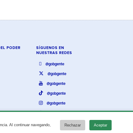
DEL PODER
SÍGUENOS EN
NUESTRAS REDES
@gobgente
@gobgente
@gobgente
@gobgente
@gobgente
@gobgente
encia. Al continuar navegando,
Rechazar
Aceptar