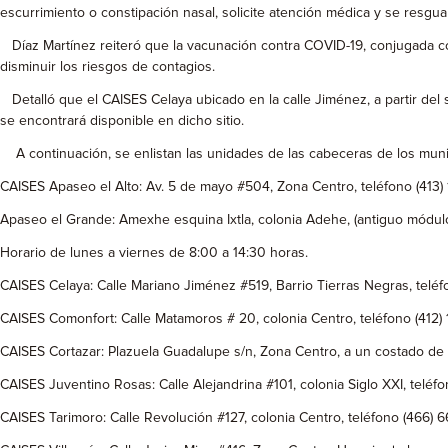
escurrimiento o constipación nasal, solicite atención médica y se resgu
Díaz Martínez reiteró que la vacunación contra COVID-19, conjugada con
disminuir los riesgos de contagios.
Detalló que el CAISES Celaya ubicado en la calle Jiménez, a partir del
se encontrará disponible en dicho sitio.
A continuación, se enlistan las unidades de las cabeceras de los munici
CAISES Apaseo el Alto: Av. 5 de mayo #504, Zona Centro, teléfono (413)
Apaseo el Grande: Amexhe esquina Ixtla, colonia Adehe, (antiguo módulo 
Horario de lunes a viernes de 8:00 a 14:30 horas.
CAISES Celaya: Calle Mariano Jiménez #519, Barrio Tierras Negras, teléf
CAISES Comonfort: Calle Matamoros # 20, colonia Centro, teléfono (412) 
CAISES Cortazar: Plazuela Guadalupe s/n, Zona Centro, a un costado de 
CAISES Juventino Rosas: Calle Alejandrina #101, colonia Siglo XXI, teléf
CAISES Tarimoro: Calle Revolución #127, colonia Centro, teléfono (466) 