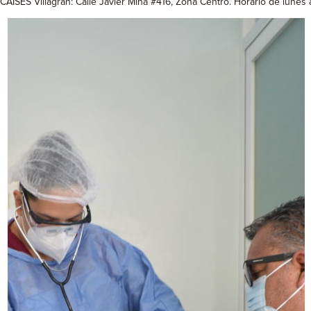
CAISES Villagrán: Calle Javier Mina #416, Zona Centro. Horario de lunes 