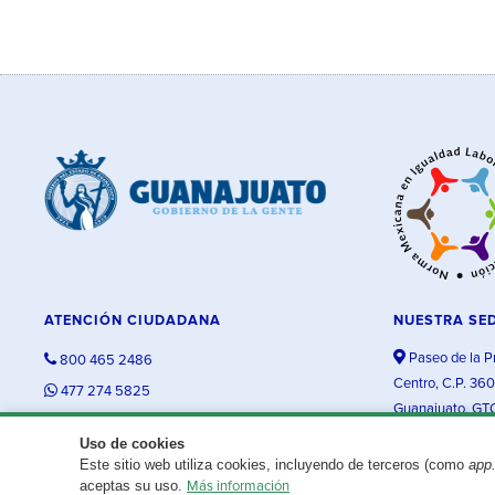
ATENCIÓN CIUDADANA
NUESTRA SE
Paseo de la P
800 465 2486
Centro, C.P. 36
477 274 5825
Guanajuato, GT
contacto@guanajuato.gob.mx
Uso de cookies
Este sitio web utiliza cookies, incluyendo de terceros (como
app
¿Existe algún problema con esta página?
Repórtalo aquí.
aceptas su uso.
Más información