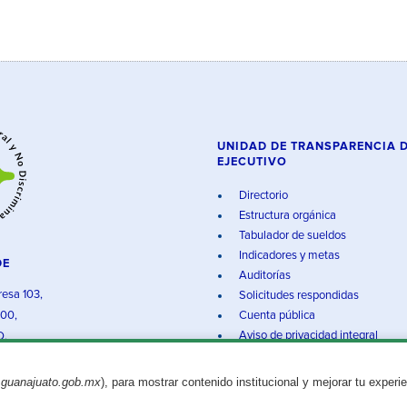
UNIDAD DE TRANSPARENCIA 
EJECUTIVO
Directorio
Estructura orgánica
Tabulador de sueldos
Indicadores y metas
DE
Auditorías
resa 103,
Solicitudes respondidas
000,
Cuenta pública
Aviso de privacidad integral
O.
.guanajuato.gob.mx
), para mostrar contenido institucional y mejorar tu experi
Aviso legal
© 2025 Gobierno del Estado de Guanajuato