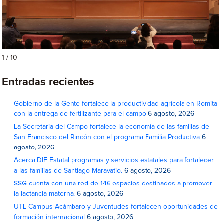
1 / 10
Entradas recientes
Gobierno de la Gente fortalece la productividad agrícola en Romita
con la entrega de fertilizante para el campo
6 agosto, 2026
La Secretaria del Campo fortalece la economía de las familias de
San Francisco del Rincón con el programa Familia Productiva
6
agosto, 2026
Acerca DIF Estatal programas y servicios estatales para fortalecer
a las familias de Santiago Maravatío.
6 agosto, 2026
SSG cuenta con una red de 146 espacios destinados a promover
la lactancia materna.
6 agosto, 2026
UTL Campus Acámbaro y Juventudes fortalecen oportunidades de
formación internacional
6 agosto, 2026