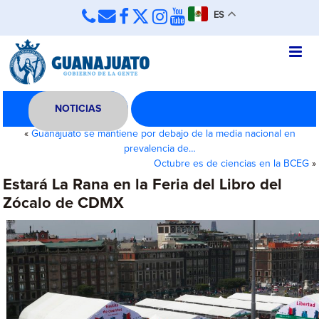
ES
NOTICIAS
«
Guanajuato se mantiene por debajo de la media nacional en
prevalencia de…
Octubre es de ciencias en la BCEG
»
Estará La Rana en la Feria del Libro del
Zócalo de CDMX