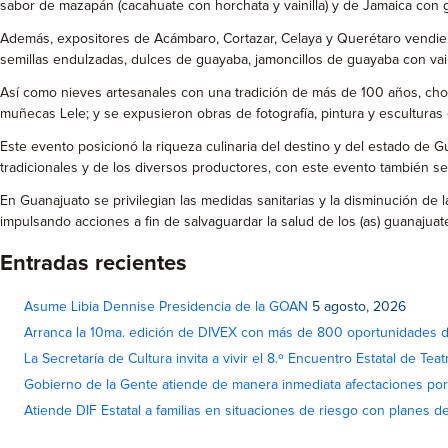
sabor de mazapán (cacahuate con horchata y vainilla) y de Jamaica con
Además, expositores de Acámbaro, Cortazar, Celaya y Querétaro vendier
semillas endulzadas, dulces de guayaba, jamoncillos de guayaba con vain
Así como nieves artesanales con una tradición de más de 100 años, choc
muñecas Lele; y se expusieron obras de fotografía, pintura y esculturas d
Este evento posicionó la riqueza culinaria del destino y del estado de Gu
tradicionales y de los diversos productores, con este evento también se 
En Guanajuato se privilegian las medidas sanitarias y la disminución de
impulsando acciones a fin de salvaguardar la salud de los (as) guanajuate
Entradas recientes
Asume Libia Dennise Presidencia de la GOAN
5 agosto, 2026
Arranca la 10ma. edición de DIVEX con más de 800 oportunidades 
La Secretaría de Cultura invita a vivir el 8.º Encuentro Estatal de Te
Gobierno de la Gente atiende de manera inmediata afectaciones por 
Atiende DIF Estatal a familias en situaciones de riesgo con planes d