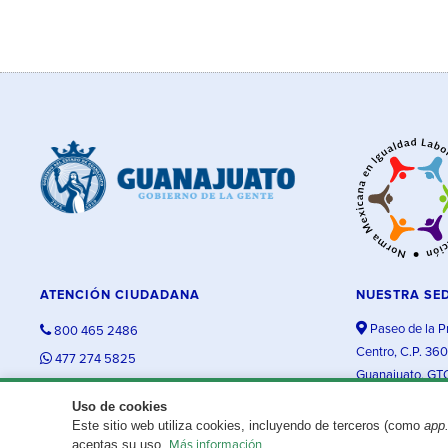
ATENCIÓN CIUDADANA
NUESTRA SE
Paseo de la P
800 465 2486
Centro, C.P. 36
477 274 5825
Guanajuato, GT
contacto@guanajuato.gob.mx
Uso de cookies
Este sitio web utiliza cookies, incluyendo de terceros (como
app
¿Existe algún problema con esta página?
Repórtalo aquí.
aceptas su uso.
Más información