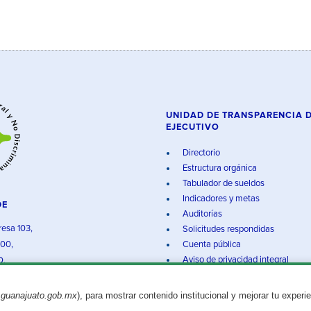
UNIDAD DE TRANSPARENCIA 
EJECUTIVO
Directorio
Estructura orgánica
Tabulador de sueldos
Indicadores y metas
DE
Auditorías
resa 103,
Solicitudes respondidas
000,
Cuenta pública
Aviso de privacidad integral
O.
.guanajuato.gob.mx
), para mostrar contenido institucional y mejorar tu experi
Aviso legal
© 2025 Gobierno del Estado de Guanajuato