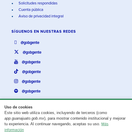
Solicitudes respondidas
Cuenta pública
Aviso de privacidad integral
SÍGUENOS EN
NUESTRAS REDES
@gobgente
@gobgente
@gobgente
@gobgente
@gobgente
@gobgente
Uso de cookies
Este sitio web utiliza cookies, incluyendo de terceros (como
¿Existe algún problema con esta página?
Repórtalo aquí.
app.guanajuato.gob.mx
), para mostrar contenido institucional y mejorar
tu experiencia. Al continuar navegando, aceptas su uso.
Más
Aviso legal
© 2025 Gobierno del Estado de Guanajuato
información