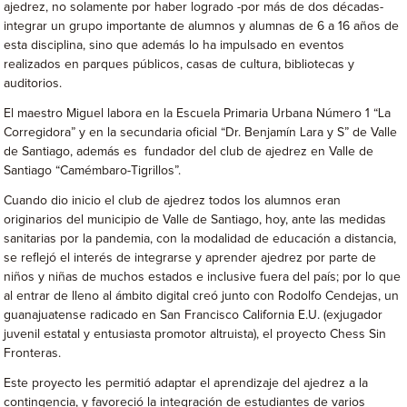
ajedrez, no solamente por haber logrado -por más de dos décadas-
integrar un grupo importante de alumnos y alumnas de 6 a 16 años de
esta disciplina, sino que además lo ha impulsado en eventos
realizados en parques públicos, casas de cultura, bibliotecas y
auditorios.
El maestro Miguel labora en la Escuela Primaria Urbana Número 1 “La
Corregidora” y en la secundaria oficial “Dr. Benjamín Lara y S” de Valle
de Santiago, además es fundador del club de ajedrez en Valle de
Santiago “Camémbaro-Tigrillos”.
Cuando dio inicio el club de ajedrez todos los alumnos eran
originarios del municipio de Valle de Santiago, hoy, ante las medidas
sanitarias por la pandemia, con la modalidad de educación a distancia,
se reflejó el interés de integrarse y aprender ajedrez por parte de
niños y niñas de muchos estados e inclusive fuera del país; por lo que
al entrar de lleno al ámbito digital creó junto con Rodolfo Cendejas, un
guanajuatense radicado en San Francisco California E.U. (exjugador
juvenil estatal y entusiasta promotor altruista), el proyecto Chess Sin
Fronteras.
Este proyecto les permitió adaptar el aprendizaje del ajedrez a la
contingencia, y favoreció la integración de estudiantes de varios