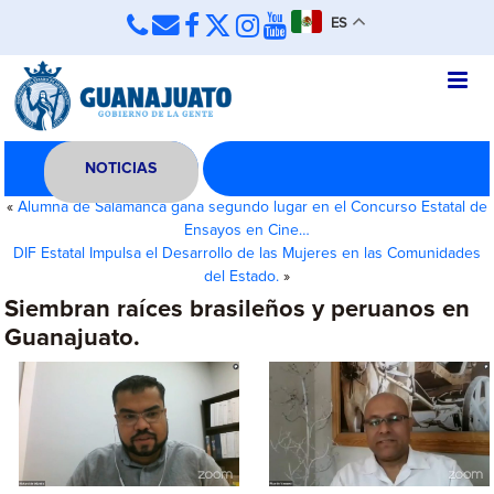
ES
NOTICIAS
«
Alumna de Salamanca gana segundo lugar en el Concurso Estatal de
Ensayos en Cine…
DIF Estatal Impulsa el Desarrollo de las Mujeres en las Comunidades
del Estado.
»
Siembran raíces brasileños y peruanos en
Guanajuato.