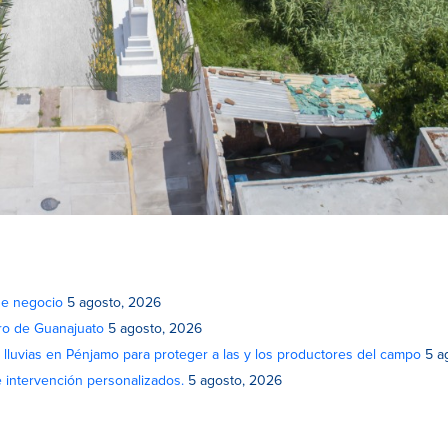
de negocio
5 agosto, 2026
atro de Guanajuato
5 agosto, 2026
lluvias en Pénjamo para proteger a las y los productores del campo
5 a
e intervención personalizados.
5 agosto, 2026