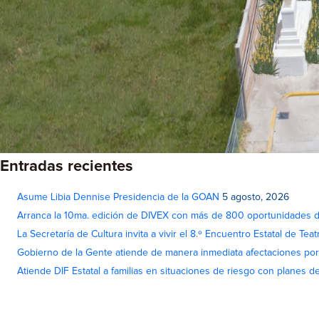
Entradas recientes
Asume Libia Dennise Presidencia de la GOAN
5 agosto, 2026
Arranca la 10ma. edición de DIVEX con más de 800 oportunidades 
La Secretaría de Cultura invita a vivir el 8.º Encuentro Estatal de Te
Gobierno de la Gente atiende de manera inmediata afectaciones por 
Atiende DIF Estatal a familias en situaciones de riesgo con planes d