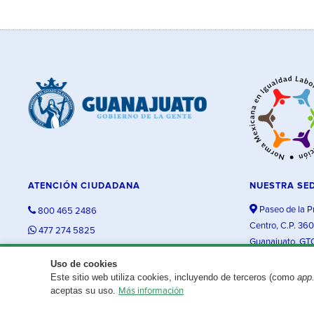
ATENCIÓN CIUDADANA
NUESTRA SE
Paseo de la P
800 465 2486
Centro, C.P. 36
477 274 5825
Guanajuato, GT
contacto@guanajuato.gob.mx
Uso de cookies
Este sitio web utiliza cookies, incluyendo de terceros (como
app
¿Existe algún problema con esta página?
Repórtalo aquí.
aceptas su uso.
Más información