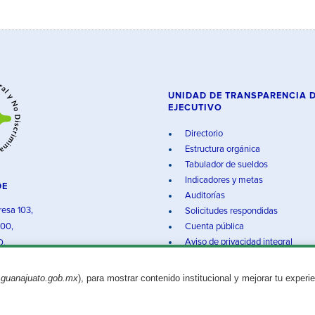
UNIDAD DE TRANSPARENCIA 
EJECUTIVO
Directorio
Estructura orgánica
Tabulador de sueldos
Indicadores y metas
DE
Auditorías
resa 103,
Solicitudes respondidas
000,
Cuenta pública
Aviso de privacidad integral
O.
.guanajuato.gob.mx
), para mostrar contenido institucional y mejorar tu experi
Aviso legal
© 2025 Gobierno del Estado de Guanajuato