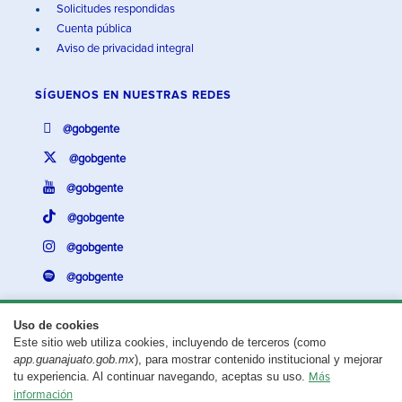
Solicitudes respondidas
Cuenta pública
Aviso de privacidad integral
SÍGUENOS EN
NUESTRAS REDES
@gobgente
@gobgente
@gobgente
@gobgente
@gobgente
@gobgente
Uso de cookies
Este sitio web utiliza cookies, incluyendo de terceros (como
¿Existe algún problema con esta página?
Repórtalo aquí.
app.guanajuato.gob.mx
), para mostrar contenido institucional y mejorar
tu experiencia. Al continuar navegando, aceptas su uso.
Más
Aviso legal
© 2025 Gobierno del Estado de Guanajuato
información