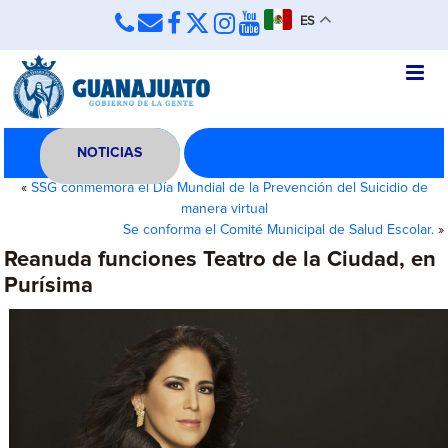
ES
NOTICIAS
«
SSG conmemora el Día Mundial de la Prevención del Suicidio de
manera virtual
Se conforma el Comité Municipal de Salud Escolar.
»
Reanuda funciones Teatro de la Ciudad, en
Purísima