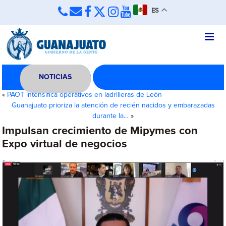
ES
NOTICIAS
«
PAOT intensifica operativos en ladrilleras de León
Guanajuato prioriza la atención de recién nacidos y embarazadas
durante la…
»
Impulsan crecimiento de Mipymes con
Expo virtual de negocios