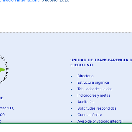
rmación internacional
6 agosto, 2026
UNIDAD DE TRANSPARENCIA 
EJECUTIVO
Directorio
Estructura orgánica
Tabulador de sueldos
Indicadores y metas
DE
Auditorías
resa 103,
Solicitudes respondidas
000,
Cuenta pública
Aviso de privacidad integral
O.