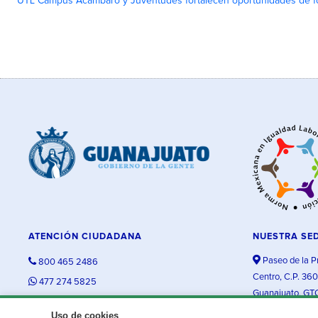
UTL Campus Acámbaro y Juventudes fortalecen oportunidades de fo
ATENCIÓN CIUDADANA
NUESTRA SE
Paseo de la P
800 465 2486
Centro, C.P. 36
477 274 5825
Guanajuato, GT
contacto@guanajuato.gob.mx
Uso de cookies