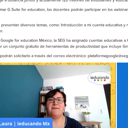
je a distancia juntos y actualmente 120 millones de estudiantes y educa
rmar G Suite for education, los docentes podrán participar en los webina
e presentan diversos temas, como: Introducción a mi cuenta educativa y
r.
 Google for education México, la SEG ha asignado cuentas educativas a t
por un conjunto gratuito de herramientas de productividad que incluye G
odrán solicitarlo a través del correo electrónico: plataformagoogle@se