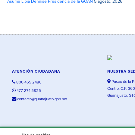
Asume Libia Dennise Presidencia de la GOAN
5 agosto, 2026
ATENCIÓN CIUDADANA
NUESTRA SE
Paseo de la P
800 465 2486
Centro, C.P. 36
477 274 5825
Guanajuato, GT
contacto@guanajuato.gob.mx