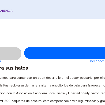
ARENCIA
s
Reconocen
ra sus hatos
uimos para contar con un buen desarrollo en el sector pecuario, por ell
a Paz recibieran de manera alterna envoltorios de paja para favorecer los
nación con la Asociación Ganadera Local Tierra y Libertad coadyuvaron 
e mil 800 paquetes de pastura, ésta compensada entre leguminosas y g