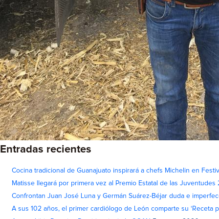
Entradas recientes
Cocina tradicional de Guanajuato inspirará a chefs Michelin en Fest
Matisse llegará por primera vez al Premio Estatal de las Juventudes
Confrontan Juan José Luna y Germán Suárez-Béjar duda e imperfec
A sus 102 años, el primer cardiólogo de León comparte su ‘Receta par