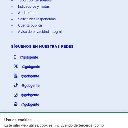
Tabulador de sueldos
Indicadores y metas
Auditorías
Solicitudes respondidas
Cuenta pública
Aviso de privacidad integral
SÍGUENOS EN
NUESTRAS REDES
@gobgente
@gobgente
@gobgente
@gobgente
@gobgente
@gobgente
Uso de cookies
Este sitio web utiliza cookies, incluyendo de terceros (como
¿Existe algún problema con esta página?
Repórtalo aquí.