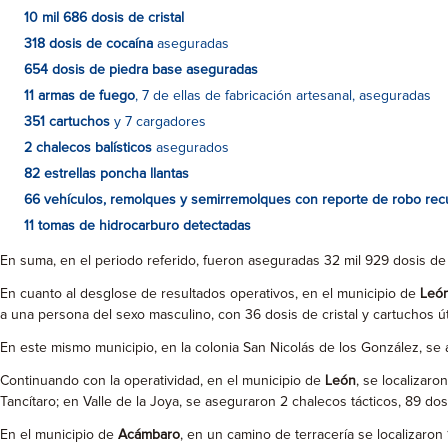
10 mil 686 dosis de cristal
318 dosis de cocaína
aseguradas
654 dosis de piedra base aseguradas
11 armas de fuego
, 7 de ellas de fabricación artesanal, aseguradas
351 cartuchos
y 7 cargadores
2 chalecos balísticos
asegurados
82 estrellas poncha llantas
66 vehículos, remolques y semirremolques con reporte de robo re
11 tomas de hidrocarburo detectadas
En suma, en el periodo referido, fueron aseguradas 32 mil 929 dosis de
En cuanto al desglose de resultados operativos, en el municipio de
Leó
a una persona del sexo masculino, con 36 dosis de cristal y cartuchos út
En este mismo municipio, en la colonia San Nicolás de los González, se as
Continuando con la operatividad, en el municipio de
León
, se localizaro
Tancítaro; en Valle de la Joya, se aseguraron 2 chalecos tácticos, 89 do
En el municipio de
Acámbaro
, en un camino de terracería se localizaro