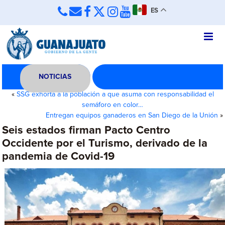
ES
NOTICIAS
«
SSG exhorta a la población a que asuma con responsabilidad el
semáforo en color…
Entregan equipos ganaderos en San Diego de la Unión
»
Seis estados firman Pacto Centro
Occidente por el Turismo, derivado de la
pandemia de Covid-19