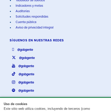
Tabulador de sueldos
Indicadores y metas
Auditorías
Solicitudes respondidas
Cuenta pública
Aviso de privacidad integral
SÍGUENOS EN
NUESTRAS REDES
@gobgente
@gobgente
@gobgente
@gobgente
@gobgente
@gobgente
Uso de cookies
Este sitio web utiliza cookies, incluyendo de terceros (como
¿Existe algún problema con esta página?
Repórtalo aquí.