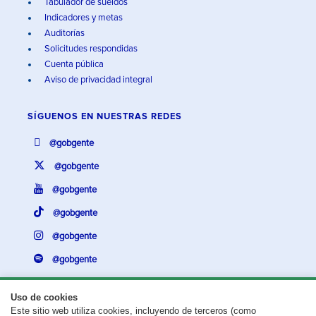
Tabulador de sueldos
Indicadores y metas
Auditorías
Solicitudes respondidas
Cuenta pública
Aviso de privacidad integral
SÍGUENOS EN
NUESTRAS REDES
@gobgente
@gobgente
@gobgente
@gobgente
@gobgente
@gobgente
Uso de cookies
Este sitio web utiliza cookies, incluyendo de terceros (como
¿Existe algún problema con esta página?
Repórtalo aquí.