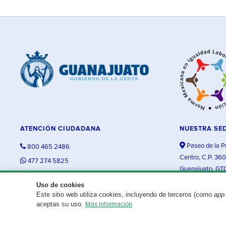
ATENCIÓN CIUDADANA
NUESTRA SE
Paseo de la P
800 465 2486
Centro, C.P. 36
477 274 5825
Guanajuato, GT
contacto@guanajuato.gob.mx
Uso de cookies
Este sitio web utiliza cookies, incluyendo de terceros (como
app
¿Existe algún problema con esta página?
Repórtalo aquí.
aceptas su uso.
Más información