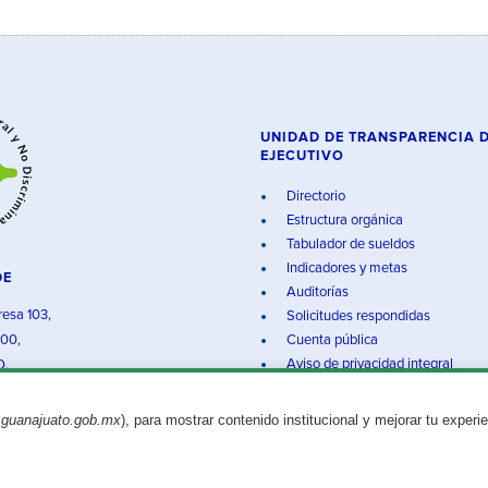
UNIDAD DE TRANSPARENCIA 
EJECUTIVO
Directorio
Estructura orgánica
Tabulador de sueldos
Indicadores y metas
DE
Auditorías
resa 103,
Solicitudes respondidas
000,
Cuenta pública
Aviso de privacidad integral
O.
.guanajuato.gob.mx
), para mostrar contenido institucional y mejorar tu experi
Aviso legal
© 2025 Gobierno del Estado de Guanajuato