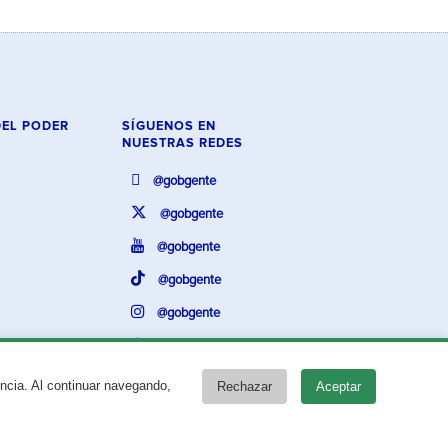
DEL PODER
SÍGUENOS EN
NUESTRAS REDES
@gobgente
@gobgente
@gobgente
@gobgente
@gobgente
@gobgente
encia. Al continuar navegando,
Rechazar
Aceptar